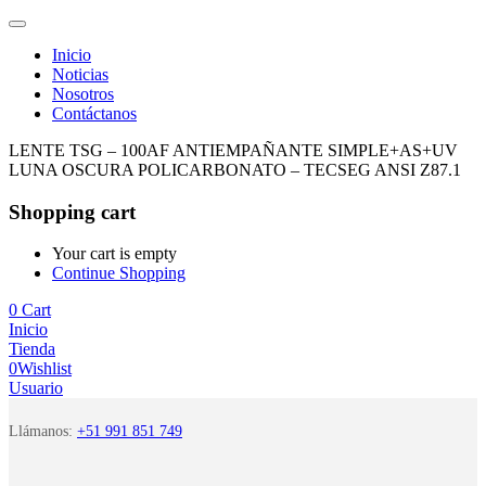
Inicio
Noticias
Nosotros
Contáctanos
LENTE TSG – 100AF ANTIEMPAÑANTE SIMPLE+AS+UV
LUNA OSCURA POLICARBONATO – TECSEG ANSI Z87.1
Shopping cart
Your cart is empty
Continue Shopping
0
Cart
Inicio
Tienda
0
Wishlist
Usuario
Llámanos:
+51 991 851 749