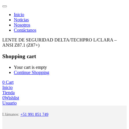
Inicio
Noticias
Nosotros
Contáctanos
LENTE DE SEGURIDAD DELTA/TECHPRO L/CLARA –
ANSI Z87.1 (Z87+)
Shopping cart
Your cart is empty
Continue Shopping
0
Cart
Inicio
Tienda
0
Wishlist
Usuario
Llámanos:
+51 991 851 749