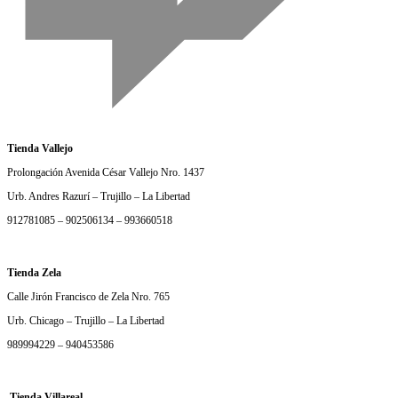
Tienda Vallejo
Prolongación Avenida César Vallejo Nro. 1437
Urb. Andres Razurí – Trujillo – La Libertad
912781085 – 902506134 – 993660518
Tienda Zela
Calle Jirón Francisco de Zela Nro. 765
Urb. Chicago – Trujillo – La Libertad
989994229 – 940453586
Tienda Villareal