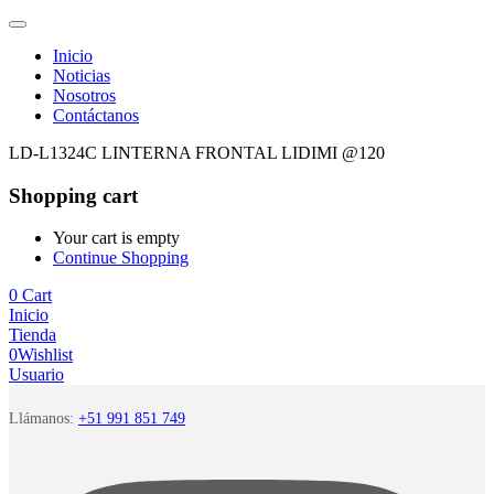
Inicio
Noticias
Nosotros
Contáctanos
LD-L1324C LINTERNA FRONTAL LIDIMI @120
Shopping cart
Your cart is empty
Continue Shopping
0
Cart
Inicio
Tienda
0
Wishlist
Usuario
Llámanos:
+51 991 851 749