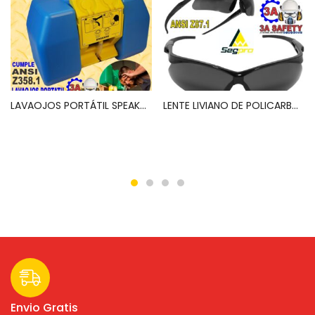
LAVAOJOS PORTÁTIL SPEAKMAN SE-4400 GRAVITYFLO CAP. 9 GLN. (ANSI/ISEA Z358. 1) (NO INCLUYE SOLUCIONES BACTERICIDA)
LENTE LIVIANO DE POLICARBONATO MODELO ERGONOMICO RESISTENTE A IMPACTOS, ANTI RAYADURA Y ANTI FOG, CON FILTRO 99.9% UV MODELO SP500AF LUNA OSCURA (LSSP500AF-OS) SEGPRO
Leer más
Leer más
Envio Gratis