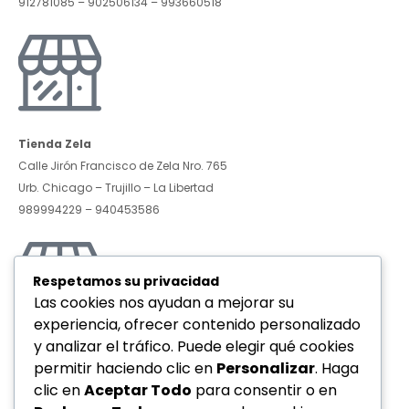
912781085 – 902506134 – 993660518
Tienda Zela
Calle Jirón Francisco de Zela Nro. 765
Urb. Chicago – Trujillo – La Libertad
989994229 – 940453586
Respetamos su privacidad
Las cookies nos ayudan a mejorar su
experiencia, ofrecer contenido personalizado
y analizar el tráfico. Puede elegir qué cookies
Tienda Villareal
permitir haciendo clic en
Personalizar
. Haga
Avenida Federico Villareal Nro. 931
clic en
Aceptar Todo
para consentir o en
Urb. La Rinconada – Trujillo – La Libertad