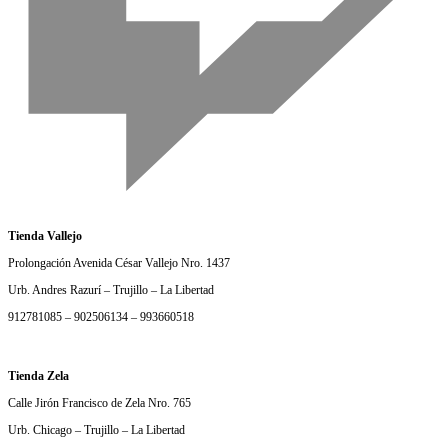
Tienda Vallejo
Prolongación Avenida César Vallejo Nro. 1437
Urb. Andres Razurí – Trujillo – La Libertad
912781085 – 902506134 – 993660518
Tienda Zela
Calle Jirón Francisco de Zela Nro. 765
Urb. Chicago – Trujillo – La Libertad