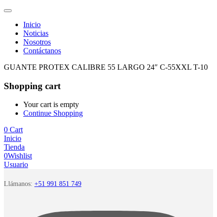
Inicio
Noticias
Nosotros
Contáctanos
GUANTE PROTEX CALIBRE 55 LARGO 24″ C-55XXL T-10
Shopping cart
Your cart is empty
Continue Shopping
0
Cart
Inicio
Tienda
0
Wishlist
Usuario
Llámanos:
+51 991 851 749