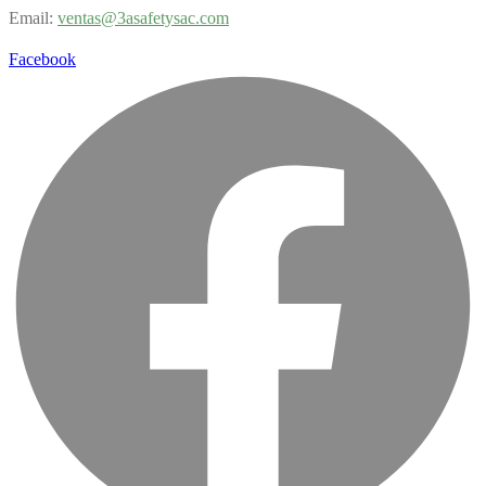
Email:
v
entas@3asafetysac.com
Facebook