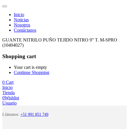
Inicio
Noticias
Nosotros
Contáctanos
GUANTE NITRILO PUÑO TEJIDO NITRO 9” T. M-SPRO
(10404027)
Shopping cart
Your cart is empty
Continue Shopping
0
Cart
Inicio
Tienda
0
Wishlist
Usuario
Llámanos:
+51 991 851 749