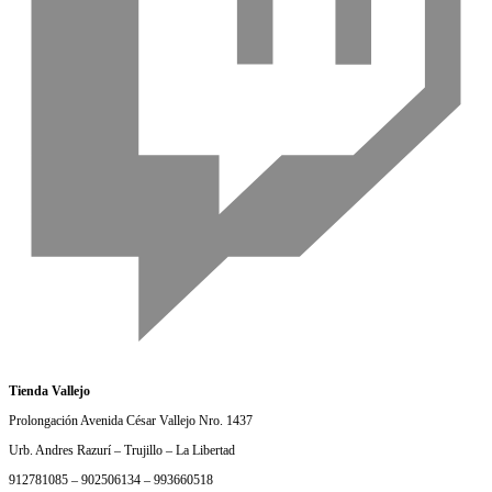
Tienda Vallejo
Prolongación Avenida César Vallejo Nro. 1437
Urb. Andres Razurí – Trujillo – La Libertad
912781085 – 902506134 – 993660518