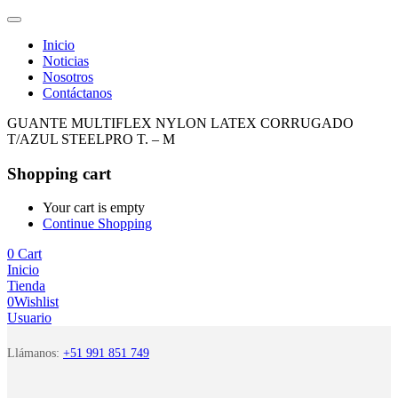
Inicio
Noticias
Nosotros
Contáctanos
GUANTE MULTIFLEX NYLON LATEX CORRUGADO
T/AZUL STEELPRO T. – M
Shopping cart
Your cart is empty
Continue Shopping
0
Cart
Inicio
Tienda
0
Wishlist
Usuario
Llámanos:
+51 991 851 749