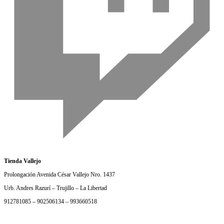
Tienda Vallejo
Prolongación Avenida César Vallejo Nro. 1437
Urb. Andres Razurí – Trujillo – La Libertad
912781085 – 902506134 – 993660518