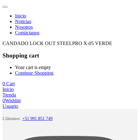
Inicio
Noticias
Nosotros
Contáctanos
CANDADO LOCK OUT STEELPRO X-05 VERDE
Shopping cart
Your cart is empty
Continue Shopping
0
Cart
Inicio
Tienda
0
Wishlist
Usuario
Llámanos:
+51 991 851 749