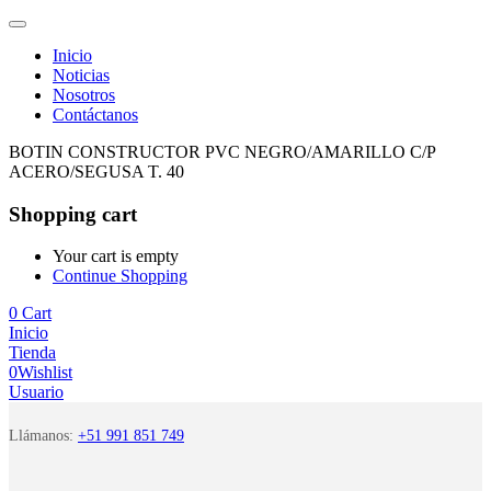
Inicio
Noticias
Nosotros
Contáctanos
BOTIN CONSTRUCTOR PVC NEGRO/AMARILLO C/P
ACERO/SEGUSA T. 40
Shopping cart
Your cart is empty
Continue Shopping
0
Cart
Inicio
Tienda
0
Wishlist
Usuario
Llámanos:
+51 991 851 749