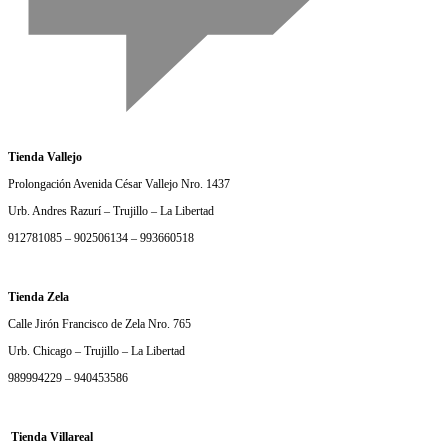
Tienda Vallejo
Prolongación Avenida César Vallejo Nro. 1437
Urb. Andres Razurí – Trujillo – La Libertad
912781085 – 902506134 – 993660518
Tienda Zela
Calle Jirón Francisco de Zela Nro. 765
Urb. Chicago – Trujillo – La Libertad
989994229 – 940453586
Tienda Villareal