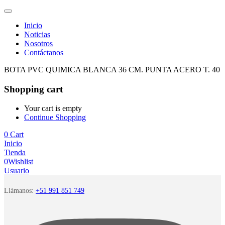
Inicio
Noticias
Nosotros
Contáctanos
BOTA PVC QUIMICA BLANCA 36 CM. PUNTA ACERO T. 40
Shopping cart
Your cart is empty
Continue Shopping
0
Cart
Inicio
Tienda
0
Wishlist
Usuario
Llámanos:
+51 991 851 749