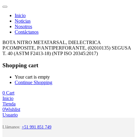
Inicio
Noticias
Nosotros
Contáctanos
BOTA NITRO METATARSAL, DIELECTRICA
P/COMPOSITE, P/ANTIPERFORANTE, (02010135) SEGUSA
T. 40 (ASTM F2413-18) (NTP ISO 20345:2017)
Shopping cart
Your cart is empty
Continue Shopping
0
Cart
Inicio
Tienda
0
Wishlist
Usuario
Llámanos:
+51 991 851 749