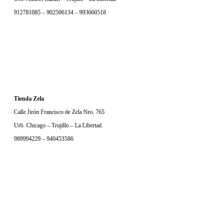
912781085 – 902506134 – 993660518
Tienda Zela
Calle Jirón Francisco de Zela Nro. 765
Urb. Chicago – Trujillo – La Libertad
989994229 – 940453586