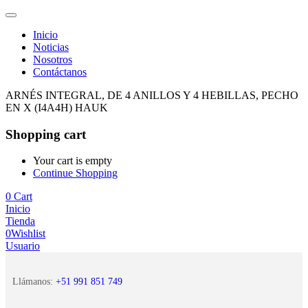
Inicio
Noticias
Nosotros
Contáctanos
ARNÉS INTEGRAL, DE 4 ANILLOS Y 4 HEBILLAS, PECHO
EN X (I4A4H) HAUK
Shopping cart
Your cart is empty
Continue Shopping
0
Cart
Inicio
Tienda
0
Wishlist
Usuario
Llámanos:
+51 991 851 749