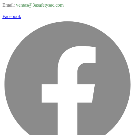
Email:
v
entas@3asafetysac.com
Facebook