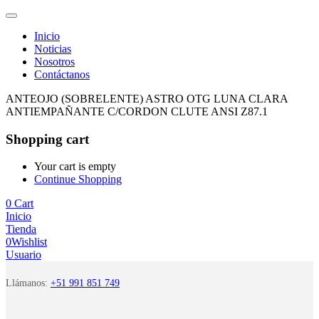
Inicio
Noticias
Nosotros
Contáctanos
ANTEOJO (SOBRELENTE) ASTRO OTG LUNA CLARA
ANTIEMPAÑANTE C/CORDON CLUTE ANSI Z87.1
Shopping cart
Your cart is empty
Continue Shopping
0
Cart
Inicio
Tienda
0
Wishlist
Usuario
Llámanos:
+51 991 851 749