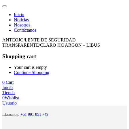
Inicio
Noticias
Nosotros
Contáctanos
ANTEOJO/LENTE DE SEGURIDAD
TRANSPARENTE/CLARO HC ARGON – LIBUS
Shopping cart
Your cart is empty
Continue Shopping
0
Cart
Inicio
Tienda
0
Wishlist
Usuario
Llámanos:
+51 991 851 749