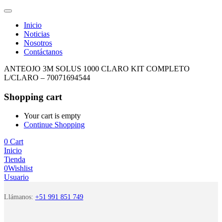
Inicio
Noticias
Nosotros
Contáctanos
ANTEOJO 3M SOLUS 1000 CLARO KIT COMPLETO
L/CLARO – 70071694544
Shopping cart
Your cart is empty
Continue Shopping
0
Cart
Inicio
Tienda
0
Wishlist
Usuario
Llámanos:
+51 991 851 749