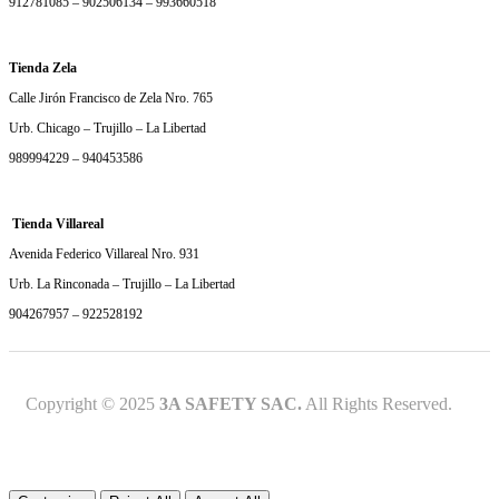
912781085 – 902506134 – 993660518
Tienda Zela
Calle Jirón Francisco de Zela Nro. 765
Urb. Chicago – Trujillo – La Libertad
989994229 – 940453586
Tienda Villareal
Avenida Federico Villareal Nro. 931
Urb. La Rinconada – Trujillo – La Libertad
904267957 – 922528192
Copyright © 2025
3A SAFETY SAC.
All Rights Reserved.