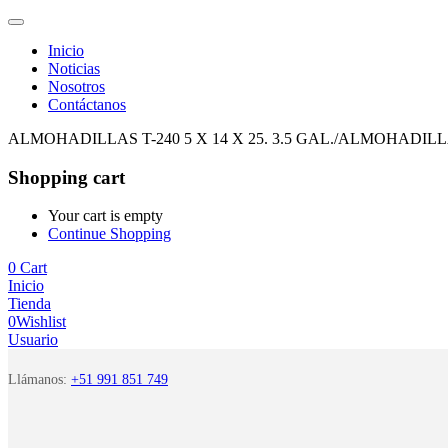
Inicio
Noticias
Nosotros
Contáctanos
ALMOHADILLAS T-240 5 X 14 X 25. 3.5 GAL./ALMOHADILLA
Shopping cart
Your cart is empty
Continue Shopping
0
Cart
Inicio
Tienda
0
Wishlist
Usuario
Llámanos:
+51 991 851 749