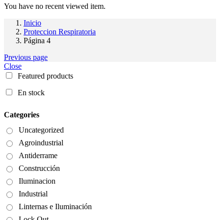
You have no recent viewed item.
Inicio
Proteccion Respiratoria
Página 4
Previous page
Close
Featured products
En stock
Categories
Uncategorized
Agroindustrial
Antiderrame
Construcción
Iluminacion
Industrial
Linternas e Iluminación
Lock Out