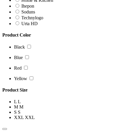
Home & Kitchen
Ihepon
Soduns
Technylogo
Urta HD
Product Color
Black
Blue
Red
Yellow
Product Size
L
L
M
M
S
S
XXL
XXL