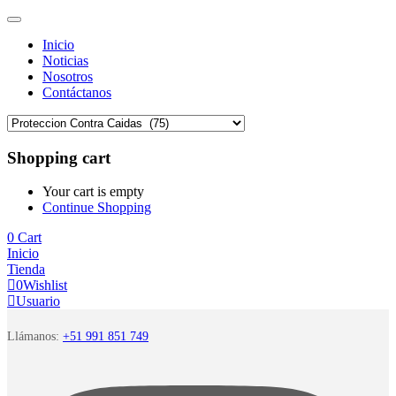
Inicio
Noticias
Nosotros
Contáctanos
Shopping cart
Your cart is empty
Continue Shopping
0
Cart
Inicio
Tienda
0
Wishlist
Usuario
Llámanos:
+51 991 851 749