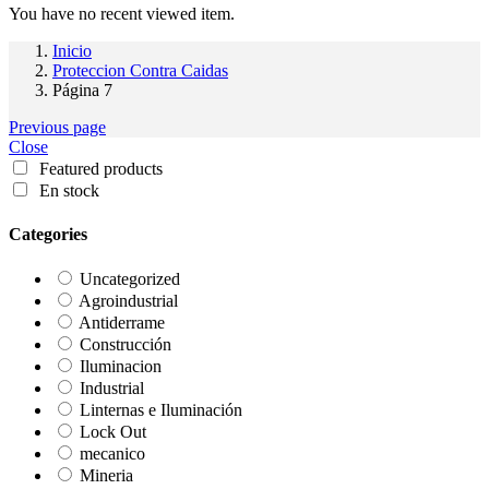
You have no recent viewed item.
Inicio
Proteccion Contra Caidas
Página 7
Previous page
Close
Featured products
En stock
Categories
Uncategorized
Agroindustrial
Antiderrame
Construcción
Iluminacion
Industrial
Linternas e Iluminación
Lock Out
mecanico
Mineria