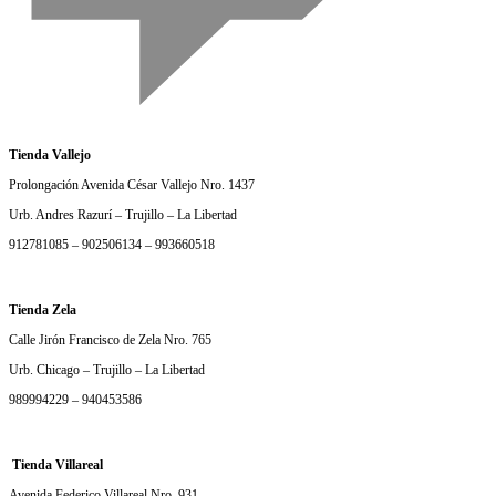
Tienda Vallejo
Prolongación Avenida César Vallejo Nro. 1437
Urb. Andres Razurí – Trujillo – La Libertad
912781085 – 902506134 – 993660518
Tienda Zela
Calle Jirón Francisco de Zela Nro. 765
Urb. Chicago – Trujillo – La Libertad
989994229 – 940453586
Tienda Villareal
Avenida Federico Villareal Nro. 931