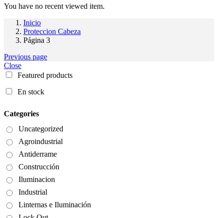
You have no recent viewed item.
Inicio
Proteccion Cabeza
Página 3
Previous page
Close
Featured products
En stock
Categories
Uncategorized
Agroindustrial
Antiderrame
Construcción
Iluminacion
Industrial
Linternas e Iluminación
Lock Out